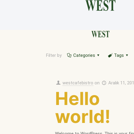
Filter by
Categories
Tags
westcafebistro
on
Aralık 11, 20
Hello
world!
Welcome to WordPress. This is your fir