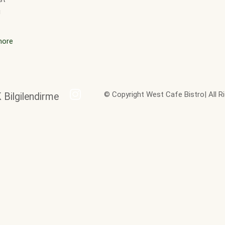
!
more
© Copyright West Cafe Bistro| All R
K Bilgilendirme